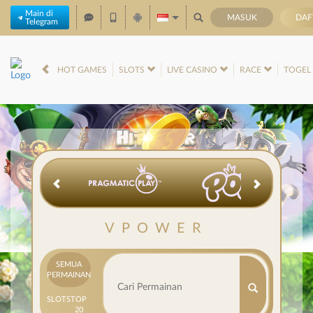
Main di
MASUK
DAF
Telegram
IDR
12,745,636,
HOT GAMES
SLOTS
LIVE CASINO
RACE
TOGE
VPOWER
SEMUA
PERMAINAN
SLOTS
TOP
20