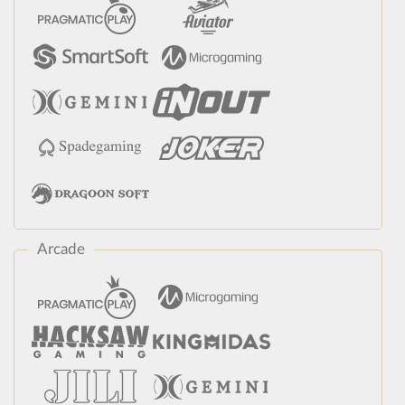
Arcade