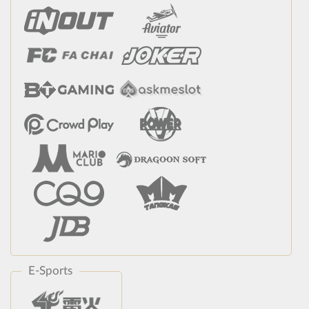
E-Sports