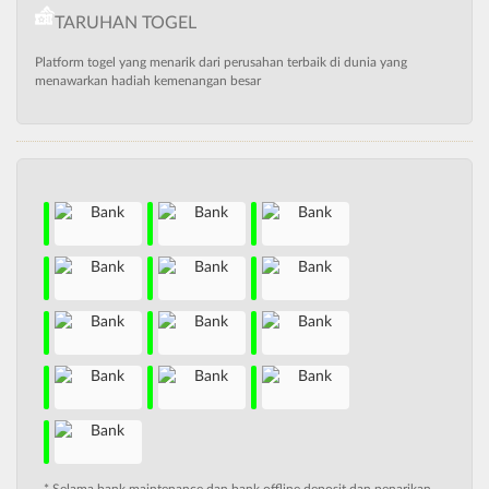
TARUHAN TOGEL
Platform togel yang menarik dari perusahan terbaik di dunia yang
menawarkan hadiah kemenangan besar