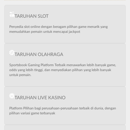
TARUHAN SLOT
Penyedia slot online dengan beragam pilihan game menarik yang
memudahkan pemain untuk mencapai jackpot
TARUHAN OLAHRAGA
Sportsbook Gaming Platform Terbaik menawarkan lebih banyak game,
odds yang lebih tinggi, dan menyediakan pilihan yang lebih banyak
untuk pemain.
TARUHAN LIVE KASINO
Platform Pilihan bagi perusahaan-perusahaan terbaik di dunia, dengan
pilihan variasi game terbanyak