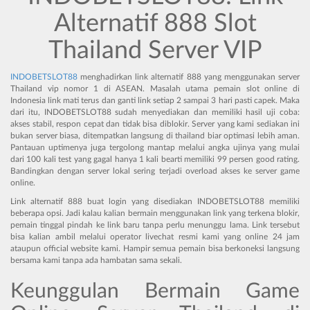
Alternatif 888 Slot
Thailand Server VIP
INDOBETSLOT88
menghadirkan link alternatif 888 yang menggunakan server
Thailand vip nomor 1 di ASEAN. Masalah utama pemain slot online di
Indonesia link mati terus dan ganti link setiap 2 sampai 3 hari pasti capek. Maka
dari itu, INDOBETSLOT88 sudah menyediakan dan memiliki hasil uji coba:
akses stabil, respon cepat dan tidak bisa diblokir. Server yang kami sediakan ini
bukan server biasa, ditempatkan langsung di thailand biar optimasi lebih aman.
Pantauan uptimenya juga tergolong mantap melalui angka ujinya yang mulai
dari 100 kali test yang gagal hanya 1 kali bearti memiliki 99 persen good rating.
Bandingkan dengan server lokal sering terjadi overload akses ke server game
online.
Link alternatif 888 buat login yang disediakan INDOBETSLOT88 memiliki
beberapa opsi. Jadi kalau kalian bermain menggunakan link yang terkena blokir,
pemain tinggal pindah ke link baru tanpa perlu menunggu lama. Link tersebut
bisa kalian ambil melalui operator livechat resmi kami yang online 24 jam
ataupun official website kami. Hampir semua pemain bisa berkoneksi langsung
bersama kami tanpa ada hambatan sama sekali.
Keunggulan Bermain Game