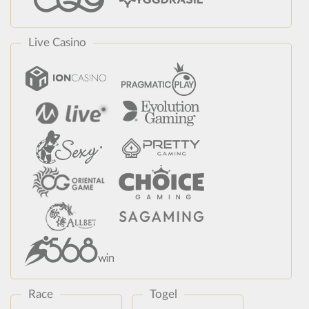
Live Casino
Race
Togel