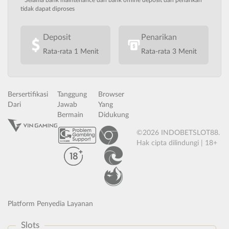
* Selama bank maintenance dan bank offline deposit dan penarikan
tidak dapat diproses
Deposit
Penarikan
Rata-rata 1 Menit
Rata-rata 3 Menit
Bersertifikasi
Tanggung
Browser
Dari
Jawab
Yang
Bermain
Didukung
©2026 INDOBETSLOT88.
Hak cipta dilindungi | 18+
Platform Penyedia Layanan
Slots