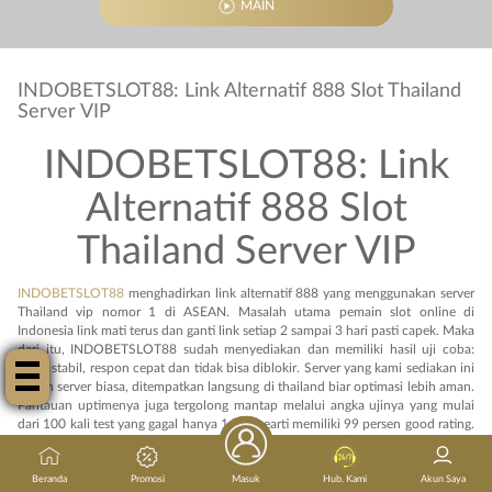
MAIN
INDOBETSLOT88: Link Alternatif 888 Slot Thailand
Server VIP
INDOBETSLOT88: Link
Alternatif 888 Slot
Thailand Server VIP
INDOBETSLOT88
menghadirkan link alternatif 888 yang menggunakan server
Thailand vip nomor 1 di ASEAN. Masalah utama pemain slot online di
Tap Me!
Indonesia link mati terus dan ganti link setiap 2 sampai 3 hari pasti capek. Maka
dari itu, INDOBETSLOT88 sudah menyediakan dan memiliki hasil uji coba:
akses stabil, respon cepat dan tidak bisa diblokir. Server yang kami sediakan ini
bukan server biasa, ditempatkan langsung di thailand biar optimasi lebih aman.
Pantauan uptimenya juga tergolong mantap melalui angka ujinya yang mulai
dari 100 kali test yang gagal hanya 1 kali bearti memiliki 99 persen good rating.
Bandingkan dengan server lokal sering terjadi overload akses ke server game
online.
Beranda
Promosi
Masuk
Hub. Kami
Akun Saya
Link alternatif 888 buat login yang disediakan INDOBETSLOT88 memiliki