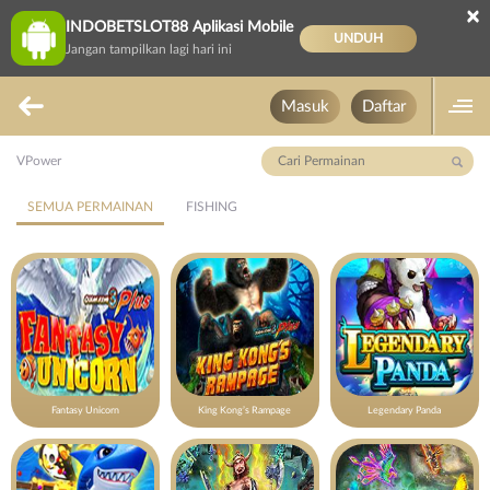
×
INDOBETSLOT88 Aplikasi Mobile
UNDUH
Jangan tampilkan lagi hari ini
Masuk
Daftar
VPower
SEMUA PERMAINAN
FISHING
Fantasy Unicorn
King Kong’s Rampage
Legendary Panda